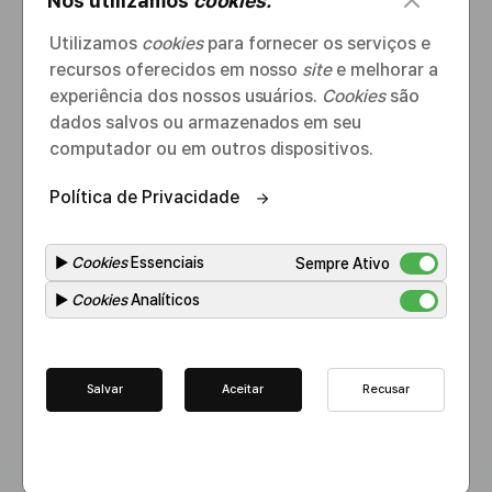
Nós utilizamos
cookies.
medicamentos biológicos de alta
e
c
Utilizamos
cookies
para fornecer os serviços e
qualidade.
h
recursos oferecidos em nosso
site
e melhorar a
a
experiência dos nossos usuários.
Cookies
são
r
dados salvos ou armazenados em seu
A Celltrion gerencia todo o processo de produção de
computador ou em outros dispositivos.
medicamentos biológicos, usando tecnologia de
produção líder do setor e protocolos rigorosos de
Política de Privacidade
controle de qualidade em total conformidade com os
padrões regulatórios globais. Esse compromisso
▶
Cookies
Essenciais
Sempre Ativo
contínuo com a excelência traduz-se na entrega
▶
Cookies
Analíticos
consistente de biofármacos de alta qualidade. Nossa
longa história de contaminação zero e produção livre
de acidentes confirma nossa dedicação a qualidade e
Salvar
Aceitar
Recusar
segurança.
Todos
Todos